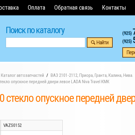
оставка
Оплата
Обратная связь
Контакты
Поиск по каталогу
(925)
(925)
Найти
Пер
Каталог автозапчастей
ВАЗ 2101-2112, Приора, Гранта, Калина, Нива.
текло опускное передней двери левое LADA Niva Travel КМК
0 стекло опускное передней двери
VAZS0152