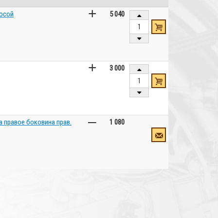
+
лосой
5 040
+
3 000
–
а правое боковина прав.
1 080