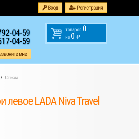
Вход
Регистрация
0
товаров
792-04-59
0
на
517-04-59
езвоните мне
Стёкла
 левое LADA Niva Travel