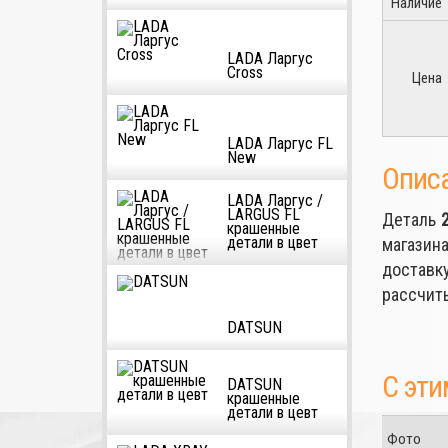
Наличие
LADA Ларгус
Cross
Цена
LADA Ларгус FL
New
Опис
LADA Ларгус /
LARGUS FL
Деталь
крашенные
детали в цвет
магазина
достав
рассчит
DATSUN
С эти
DATSUN
крашенные
детали в цевт
Фото