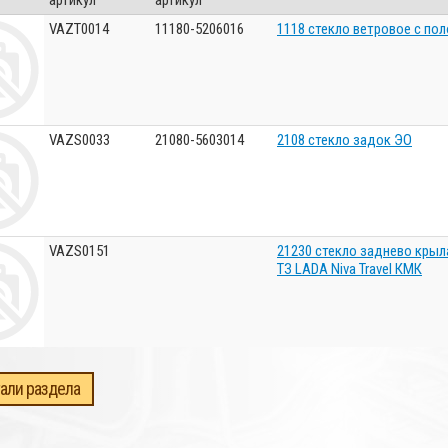
артикул
артикул
VAZT0014
11180-5206016
1118 стекло ветровое с по
VAZS0033
21080-5603014
2108 стекло задок ЭО
VAZS0151
21230 стекло заднево крыл
ТЗ LADA Niva Travel КМК
али раздела