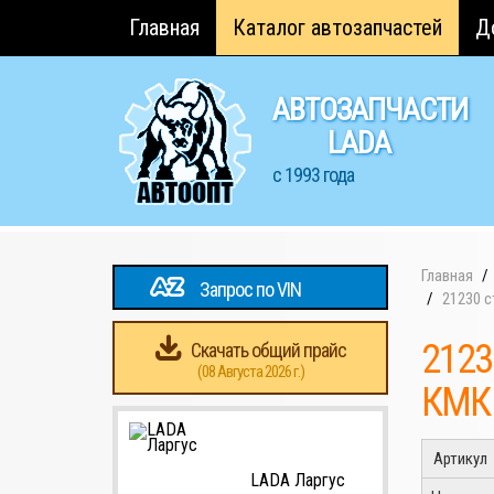
Главная
Каталог автозапчастей
Д
АВТОЗАПЧАСТИ
LADA
с 1993 года
Главная
Запрос по VIN
21230 с
2123
Скачать общий прайс
(08 Августа 2026 г.)
КМК
Артикул
LADA Ларгус