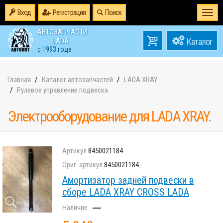
Вход
Регистрация
Поиск
Togg
navi
АВТОЗАПЧАСТИ
0
LADA
товаров
0
с 1993 года
на
Главная
Каталог автозапчастей
LADA XRAY
Рулевое управление подвеска
Электрооборудование для LADA XRAY.
8450021184
8450021184
Амортизатор задней подвески в
сборе LADA XRAY CROSS LADA
–