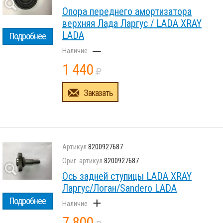
Опора переднего амортизатора
верхняя Лада Ларгус / LADA XRAY
LADA
Подробнее
–
1 440
Заказать
8200927687
8200927687
Ось задней ступицы LADA XRAY
Ларгус/Логан/Sandero LADA
+
Подробнее
7 800