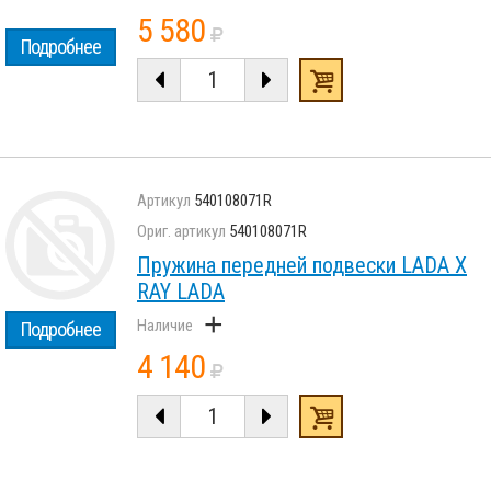
5 580
Подробнее
540108071R
540108071R
Пружина передней подвески LADA X
RAY LADA
+
Подробнее
4 140