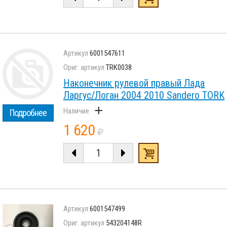
6001547611
TRK0038
Наконечник рулевой правый Лада
Ларгус/Логан 2004 2010 Sandero TORK
+
Подробнее
1 620
6001547499
543204148R