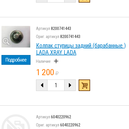
8200741443
8200741443
Колпак ступицы задний (барабанные )
LADA XRAY LADA
+
Подробнее
1 200
6040220962
6040220962