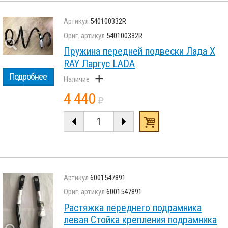
540100332R
540100332R
Пружина передней подвески Лада X
RAY Ларгус LADA
+
Подробнее
4 440
6001547891
6001547891
Растяжка переднего подрамника
левая Стойка крепления подрамника