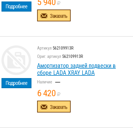
5 940
Подробнее
Заказать
562109913R
562109913R
Амортизатор задней подвески в
сборе LADA XRAY LADA
–
Подробнее
6 420
Заказать