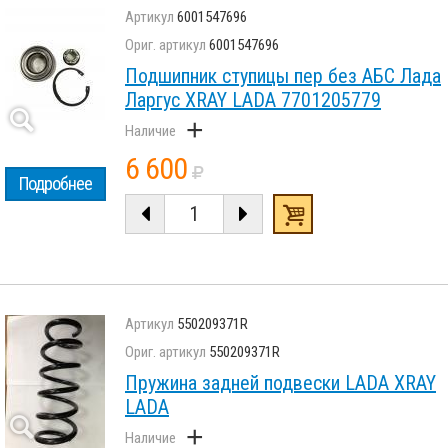
6001547696
6001547696
Подшипник ступицы пер без АБС Лада
Ларгус XRAY LADA 7701205779
+
6 600
Подробнее
550209371R
550209371R
Пружина задней подвески LADA XRAY
LADA
+