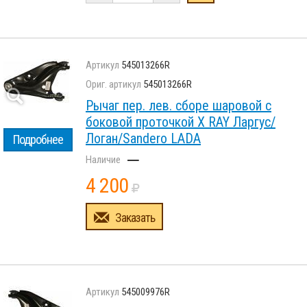
545013266R
545013266R
Рычаг пер. лев. сборе шаровой с
боковой проточкой X RAY Ларгус/
Логан/Sandero LADA
Подробнее
–
4 200
Заказать
545009976R