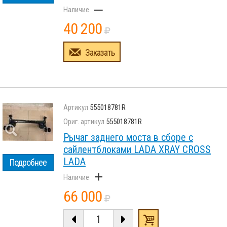
–
40 200
Заказать
555018781R
555018781R
Рычаг заднего моста в сборе с
сайлентблоками LADA XRAY CROSS
LADA
Подробнее
+
66 000