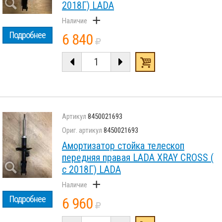
2018Г) LADA
+
Подробнее
6 840
8450021693
8450021693
Амортизатор стойка телескоп
передняя правая LADA XRAY CROSS (
с 2018Г) LADA
+
Подробнее
6 960