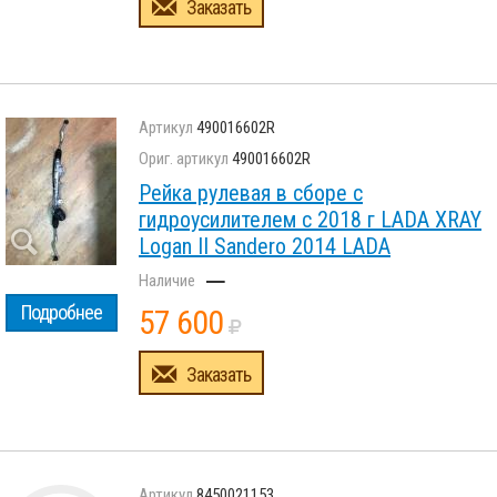
Заказать
490016602R
490016602R
Рейка рулевая в сборе с
гидроусилителем с 2018 г LADA XRAY
Logan II Sandero 2014 LADA
–
Подробнее
57 600
Заказать
8450021153