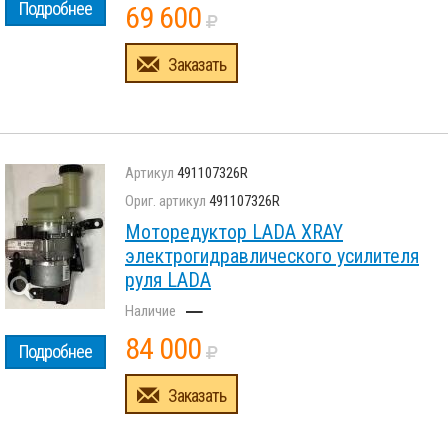
Подробнее
69 600
Заказать
491107326R
491107326R
Моторедуктор LADA XRAY
электрогидравлического усилителя
руля LADA
–
84 000
Подробнее
Заказать