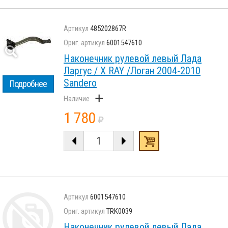
485202867R
6001547610
Наконечник рулевой левый Лада
Ларгус / X RAY /Логан 2004-2010
Sandero
Подробнее
+
1 780
6001547610
TRK0039
Наконечник рулевой левый Лада