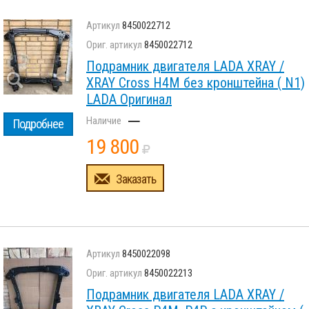
8450022712
8450022712
Подрамник двигателя LADA XRAY /
XRAY Cross H4M без кронштейна ( N1)
LADA Оригинал
–
Подробнее
19 800
Заказать
8450022098
8450022213
Подрамник двигателя LADA XRAY /