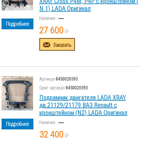
XRAY Cross P4M, P4P с кронштейном (
N 1) LADA Оригинал
–
Подробнее
27 600
Заказать
8450020593
8450020593
Подрамник двигателя LADA XRAY
дв.21129/21179 ВАЗ Renault с
кронштейном (N2) LADA Оригинал
–
Подробнее
32 400