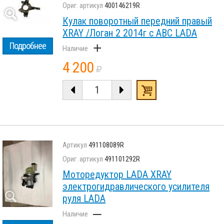
400146219R
Кулак поворотный передний правый
XRAY /Логан 2 2014г с АВС LADA
+
Подробнее
4 200
491108089R
491101292R
Моторедуктор LADA XRAY
электрогидравлического усилителя
руля LADA
–