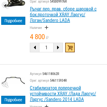
545009976R
Рычаг пер. прав. сборе шаровой с
бок.проточкой XRAY Ларгус/
Логан/Sandero LADA
Подробнее
+
4 800
546118062R
546115934R
Стабилизатор поперечной
устойчивости XRAY /Лада Ларгус/
Ларгус /Sandero 2014 LADA
Подробнее
+