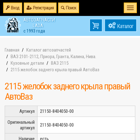
Вход
Регистрация
Поиск
Togg
navi
АВТОЗАПЧАСТИ
0
LADA
товаров
0
с 1993 года
на
Главная
Каталог автозапчастей
ВАЗ 2101-2112, Приора, Гранта, Калина, Нива.
Кузовные детали
ВАЗ 2115
2115 желобок заднего крыла правый АвтоВаз
2115 желобок заднего крыла правый
АвтоВаз
Артикул
21150-8404050-00
Оригинальный
21150-8404050-00
артикул
Наличие
есть