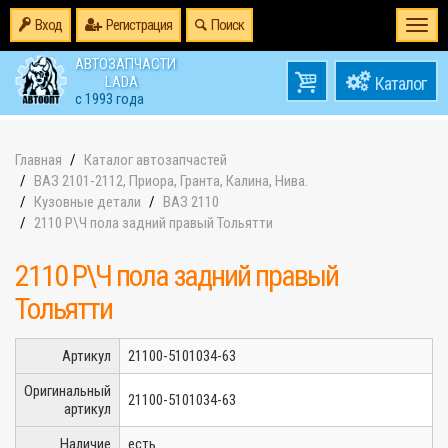
Вход
Регистрация
Поиск
Togg
navi
АВТОЗАПЧАСТИ
0
LADA
товаров
0
с 1993 года
на
Главная
Каталог автозапчастей
ВАЗ 2101-2112, Приора, Гранта, Калина, Нива.
Кузовные детали
ВАЗ 2110
2110 Р\Ч пола задний правый Тольятти
2110 Р\Ч пола задний правый
Тольятти
Артикул
21100-5101034-63
Оригинальный
21100-5101034-63
артикул
Наличие
есть