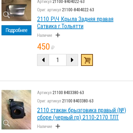
21100-8404022-63
21100-8404022-63
2110 Р\Ч Крыла Задняя правая
Сатвика г.Тольятти
Подробнее
+
450
21100 8403380-63
21100 8403380-63
2110 стакан брызговика правый (№)
сборе (черный гр) 2110-2170 ТЛТ
+