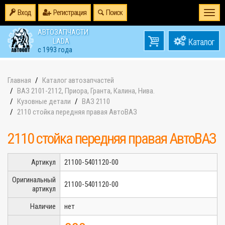
Вход
Регистрация
Поиск
Togg
navi
АВТОЗАПЧАСТИ
0
LADA
товаров
0
с 1993 года
на
Главная
Каталог автозапчастей
ВАЗ 2101-2112, Приора, Гранта, Калина, Нива.
Кузовные детали
ВАЗ 2110
2110 стойка передняя правая АвтоВАЗ
2110 стойка передняя правая АвтоВАЗ
Артикул
21100-5401120-00
Оригинальный
21100-5401120-00
артикул
Наличие
нет