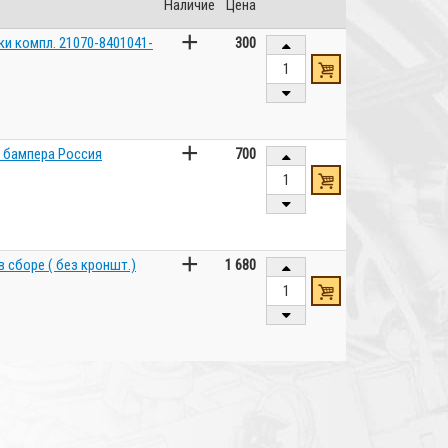
Наличие
Цена
+
и компл. 21070-8401041-
300
+
о бампера Россия
700
+
в сборе ( без кроншт.)
1 680