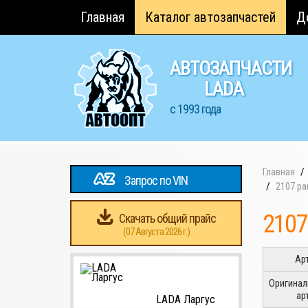
Главная
Каталог автозапчастей
Д
АВТОЗАПЧАСТИ
LADA
с 1993 года
Главная
Запрос по VIN
2107 р
2107
Скачать общий прайс
(07 Августа 2026 г.)
Ар
Оригина
ар
LADA Ларгус