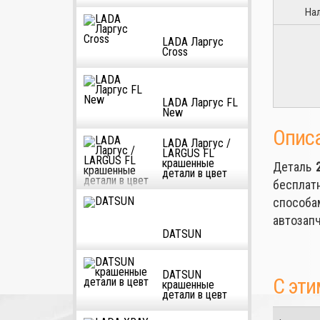
На
LADA Ларгус
Cross
LADA Ларгус FL
New
Опис
LADA Ларгус /
LARGUS FL
крашенные
Деталь
детали в цвет
бесплат
способа
автозапч
DATSUN
DATSUN
С эти
крашенные
детали в цевт