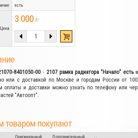
личие
есть
3 000
Цена
ание
21070-8401050-00
-
2107 рамка радиатора "Начало"
есть
в
но или с доставкой по Москве и городам России от 10
м оплаты и доставки можно узнать по телефону или че
астей "Автоопт".
м товаром покупают
Оригинальный
Дополнительный