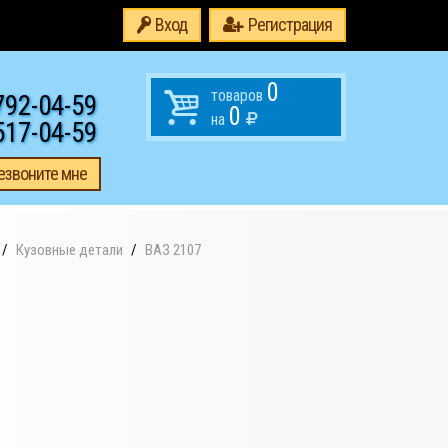
Вход
Регистрация
0
товаров
792-04-59
0
на
517-04-59
езвоните мне
Кузовные детали
ВАЗ 2107