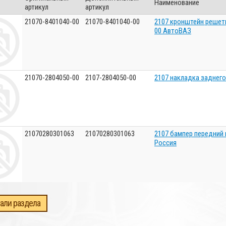
Наименование
артикул
артикул
21070-8401040-00
21070-8401040-00
2107 кронштейн решетк
00 АвтоВАЗ
21070-2804050-00
2107-2804050-00
2107 накладка заднег
21070280301063
21070280301063
2107 бампер передний 
Россия
али раздела