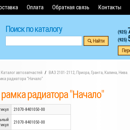
оставка
Оплата
Обратная связь
Контакты
Поиск по каталогу
(925)
(925)
Найти
Пер
Каталог автозапчастей
ВАЗ 2101-2112, Приора, Гранта, Калина, Нива.
амка радиатора "Начало"
 рамка радиатора "Начало"
тикул
21070-8401050-00
льный
21070-8401050-00
тикул