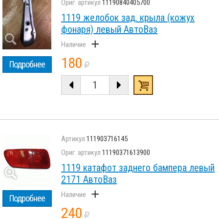
11190840405700
1119 желобок зад. крыла (кожух
фонаря) левый АвтоВаз
+
180
Подробнее
111903716145
11190371613900
1119 катафот заднего бампера левый
2171 АвтоВаз
+
Подробнее
240