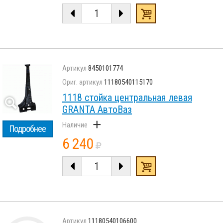
8450101774
11180540115170
1118 стойка центральная левая
GRANTA АвтоВаз
+
Подробнее
6 240
11180540106600