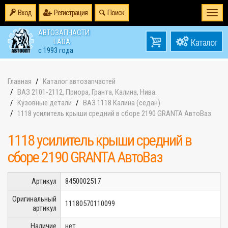
Вход
Регистрация
Поиск
Togg
navi
АВТОЗАПЧАСТИ
0
LADA
товаров
0
с 1993 года
на
Главная
Каталог автозапчастей
ВАЗ 2101-2112, Приора, Гранта, Калина, Нива.
Кузовные детали
ВАЗ 1118 Калина (седан)
1118 усилитель крыши средний в сборе 2190 GRANTA АвтоВаз
1118 усилитель крыши средний в
сборе 2190 GRANTA АвтоВаз
Артикул
8450002517
Оригинальный
11180570110099
артикул
Наличие
нет