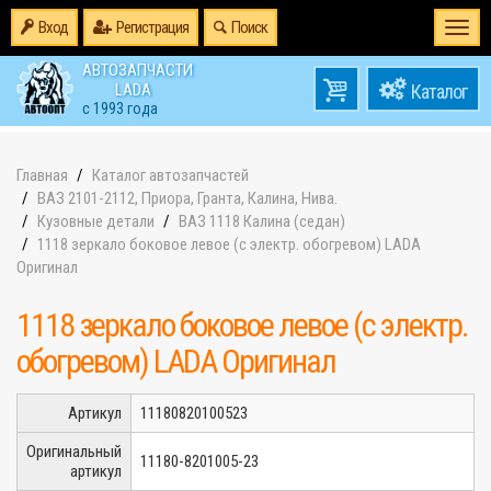
Вход
Регистрация
Поиск
Togg
navi
АВТОЗАПЧАСТИ
0
LADA
товаров
0
с 1993 года
на
Главная
Каталог автозапчастей
ВАЗ 2101-2112, Приора, Гранта, Калина, Нива.
Кузовные детали
ВАЗ 1118 Калина (седан)
1118 зеркало боковое левое (с электр. обогревом) LADA
Оригинал
1118 зеркало боковое левое (с электр.
обогревом) LADA Оригинал
Артикул
11180820100523
Оригинальный
11180-8201005-23
артикул