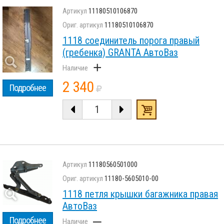
11180510106870
11180510106870
1118 соединитель порога правый
(гребенка) GRANTA АвтоВаз
+
2 340
Подробнее
11180560501000
11180-5605010-00
1118 петля крышки багажника правая
АвтоВаз
–
Подробнее