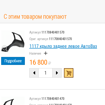
С этим товаром покупают
11170840401570
11170840401570
1117 крыло заднее левое АвтоВаз
+
16 800
Подробнее
11170840401470