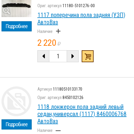
11180-5101276-00
1117 поперечина пола задняя (УЗП)
АвтоВаз
Подробнее
+
2 220
11180510133170
8450102126
1118 лонжерон пола задний левый
седан,универсал (1117) 8460006768
АвтоВаз
Подробнее
–