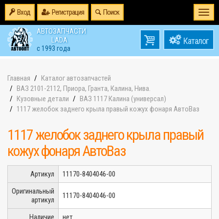
Вход
Регистрация
Поиск
Togg
navi
АВТОЗАПЧАСТИ
0
LADA
товаров
0
с 1993 года
на
Главная
Каталог автозапчастей
ВАЗ 2101-2112, Приора, Гранта, Калина, Нива.
Кузовные детали
ВАЗ 1117 Калина (универсал)
1117 желобок заднего крыла правый кожух фонаря АвтоВаз
1117 желобок заднего крыла правый
кожух фонаря АвтоВаз
Артикул
11170-8404046-00
Оригинальный
11170-8404046-00
артикул
Наличие
нет