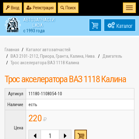
Вход
Регистрация
Поиск
Togg
navi
АВТОЗАПЧАСТИ
0
LADA
товаров
0
с 1993 года
на
Главная
Каталог автозапчастей
ВАЗ 2101-2112, Приора, Гранта, Калина, Нива.
Двигатель
Трос акселератора ВАЗ 1118 Калина
Трос акселератора ВАЗ 1118 Калина
Артикул
11180-1108054-10
Наличие
есть
220
Цена