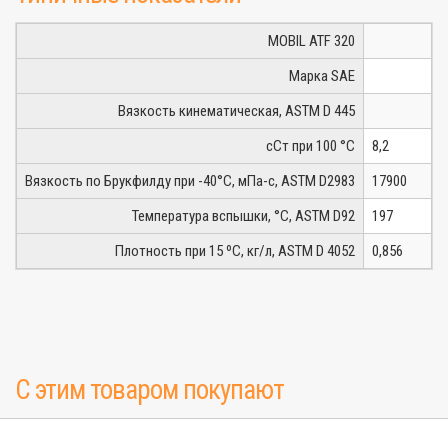
MOBIL ATF 320
Марка SAE
Вязкость кинематическая, ASTM D 445
сСт при 100 °С
8,2
Вязкость по Брукфилду при -40°C, мПа-с, ASTM D2983
17900
Температура вспышки, °C, ASTM D92
197
Плотность при 15 ºC, кг/л, ASTM D 4052
0,856
С этим товаром покупают