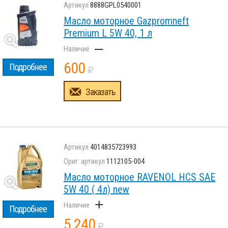
8888GPL0540001
Масло моторное Gazpromneft
Premium L 5W 40, 1 л
–
600
Подробнее
Заказать
4014835723993
1112105-004
Масло моторное RAVENOL HCS SAE
5W 40 ( 4л) new
+
Подробнее
5 240