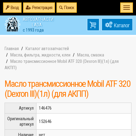
Вход
Регистрация
Поиск
Togg
navi
АВТОЗАПЧАСТИ
0
LADA
товаров
0
с 1993 года
на
Главная
Каталог автозапчастей
Масла, фильтра, жидкости, клеи
Масла, смазка
Масло трансмиссионное Mobil ATF 320 (Dexron III)(1л) (для
АКПП)
Масло трансмиссионное Mobil ATF 320
(Dexron III)(1л) (для АКПП)
Артикул
146476
Оригинальный
152646
артикул
Наличие
нет