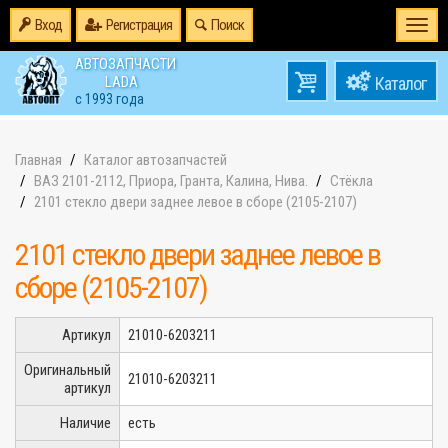
Вход
Регистрация
Поиск
Togg
navi
АВТОЗАПЧАСТИ
0
LADA
товаров
0
с 1993 года
на
Главная
Каталог автозапчастей
ВАЗ 2101-2112, Приора, Гранта, Калина, Нива.
Стёкла
2101 стекло двери заднее левое в сборе (2105-2107)
2101 стекло двери заднее левое в
сборе (2105-2107)
Артикул
21010-6203211
Оригинальный
21010-6203211
артикул
Наличие
есть