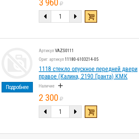
3 960
VAZS0111
11180-6103214-05
1118 стекло опускное передней двери
правое (Калина, 2190 Гранта) КМК
+
Подробнее
2 300