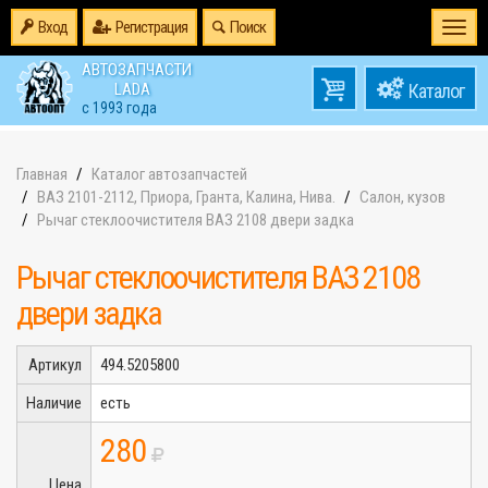
Вход
Регистрация
Поиск
Togg
navi
АВТОЗАПЧАСТИ
0
LADA
товаров
0
с 1993 года
на
Главная
Каталог автозапчастей
ВАЗ 2101-2112, Приора, Гранта, Калина, Нива.
Салон, кузов
Рычаг стеклоочистителя ВАЗ 2108 двери задка
Рычаг стеклоочистителя ВАЗ 2108
двери задка
Артикул
494.5205800
Наличие
есть
280
Цена