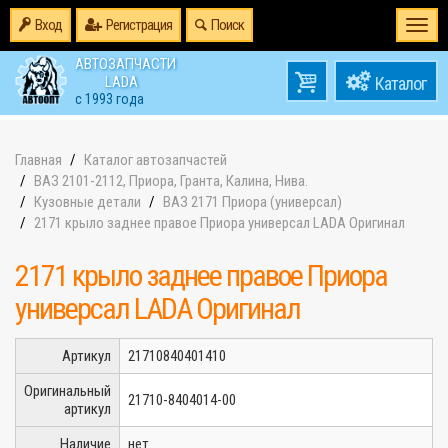
Вход
Регистрация
Поиск
Togg
navi
АВТОЗАПЧАСТИ
0
LADA
товаров
0
с 1993 года
на
Главная
Каталог автозапчастей
ВАЗ 2101-2112, Приора, Гранта, Калина, Нива.
Кузовные детали
ВАЗ 2171 Приора (универсал)
2171 крыло заднее правое Приора универсал LADA Оригинал
2171 крыло заднее правое Приора
универсал LADA Оригинал
Артикул
21710840401410
Оригинальный
21710-8404014-00
артикул
Наличие
нет