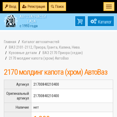
Вход
Регистрация
Поиск
Togg
navi
АВТОЗАПЧАСТИ
0
LADA
товаров
0
с 1993 года
на
Главная
Каталог автозапчастей
ВАЗ 2101-2112, Приора, Гранта, Калина, Нива.
Кузовные детали
ВАЗ 2170 Приора (седан)
2170 молдинг капота (хром) АвтоВаз
2170 молдинг капота (хром) АвтоВаз
Артикул
21700840210400
Оригинальный
21700840210400
артикул
Наличие
нет