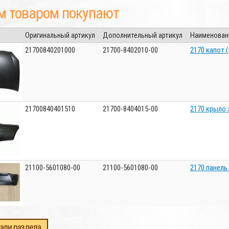
м товаром покупают
Оригинальный артикул
Дополнительный артикул
Наименован
21700840201000
21700-8402010-00
2170 капот 
21700840401510
21700-8404015-00
2170 крыло 
21100-5601080-00
21100-5601080-00
2170 панель
али раздела