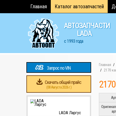
Главная
Каталог автозапчастей
Д
АВТОЗАПЧАСТИ
LADA
с 1993 года
Главная
Запрос по VIN
2170 ка
2170
Скачать общий прайс
(08 Августа 2026 г.)
Ар
Оригина
ар
LADA Ларгус