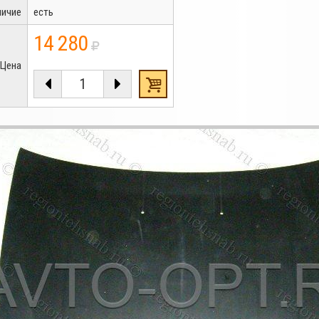
личие
есть
14 280
Цена