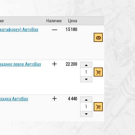
ие
Наличие
Цена
–
(катафорез) АвтоВаз
15 180
+
заднее левое АвтоВаз
22 200
+
 задка АвтоВаз
4 440