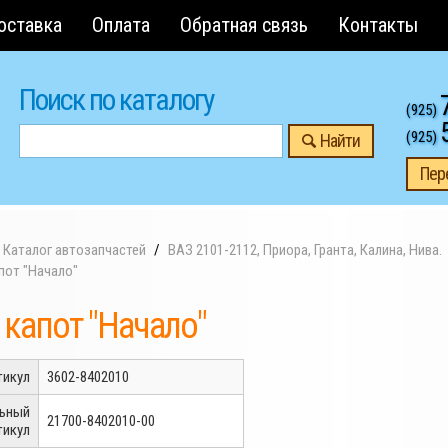
оставка
Оплата
Обратная связь
Контакты
Поиск по каталогу
(925)
(925)
Найти
Пер
Каталог автозапчастей
ВАЗ 2101-2112, Приора, Гранта, Калина, Нива.
пот "Начало"
 капот "Начало"
тикул
3602-8402010
льный
21700-8402010-00
тикул