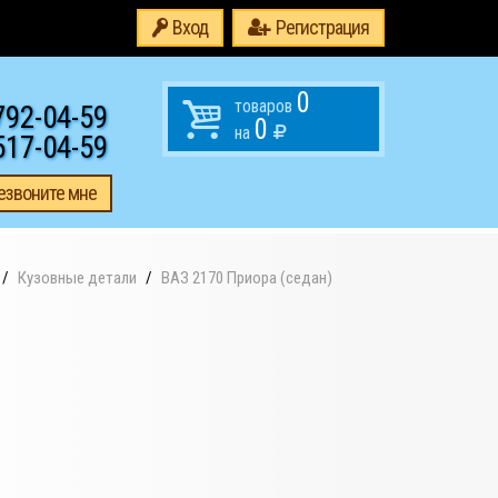
Вход
Регистрация
0
товаров
792-04-59
0
на
517-04-59
езвоните мне
Кузовные детали
ВАЗ 2170 Приора (седан)