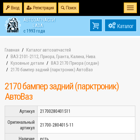
Вход
Регистрация
Поиск
Togg
navi
АВТОЗАПЧАСТИ
0
LADA
товаров
0
с 1993 года
на
Главная
Каталог автозапчастей
ВАЗ 2101-2112, Приора, Гранта, Калина, Нива.
Кузовные детали
ВАЗ 2170 Приора (седан)
2170 бампер задний (парктроник) АвтоВаз
2170 бампер задний (парктроник)
АвтоВаз
Артикул
21700280401511
Оригинальный
21700-2804015-11
артикул
Наличие
есть