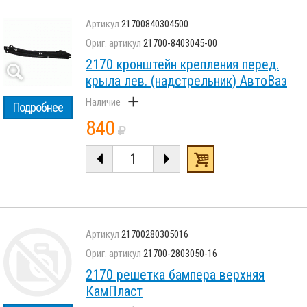
21700840304500
21700-8403045-00
2170 кронштейн крепления перед.
крыла лев. (надстрельник) АвтоВаз
+
Подробнее
840
21700280305016
21700-2803050-16
2170 решетка бампера верхняя
КамПласт