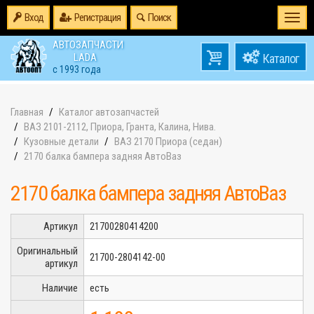
Вход
Регистрация
Поиск
Togg
navi
АВТОЗАПЧАСТИ
0
LADA
товаров
0
с 1993 года
на
Главная
Каталог автозапчастей
ВАЗ 2101-2112, Приора, Гранта, Калина, Нива.
Кузовные детали
ВАЗ 2170 Приора (седан)
2170 балка бампера задняя АвтоВаз
2170 балка бампера задняя АвтоВаз
Артикул
21700280414200
Оригинальный
21700-2804142-00
артикул
Наличие
есть