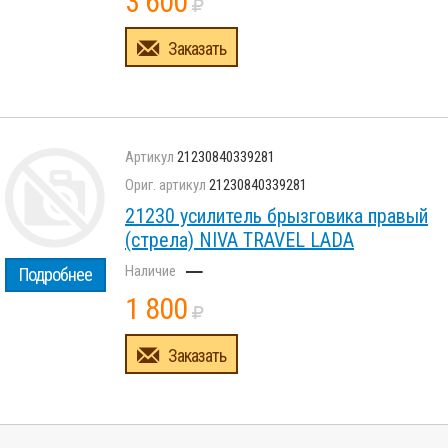
3 600
Заказать
21230840339281
21230840339281
21230 усилитель брызговика правый
(стрела) NIVA TRAVEL LADA
–
Подробнее
1 800
Заказать