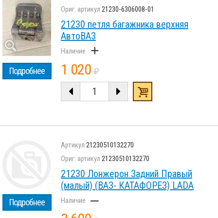
21230-6306008-01
21230 петля багажника верхняя
АвтоВАЗ
+
1 020
Подробнее
21230510132270
21230510132270
21230 Лонжерон Задний Правый
(малый) (ВАЗ- КАТАФОРЕЗ) LADA
–
Подробнее