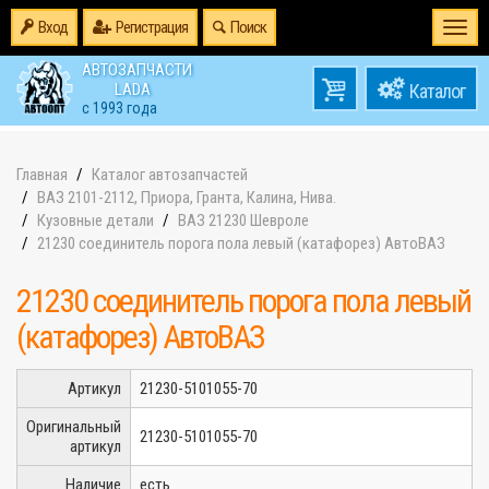
Вход
Регистрация
Поиск
Togg
navi
АВТОЗАПЧАСТИ
0
LADA
товаров
0
с 1993 года
на
Главная
Каталог автозапчастей
ВАЗ 2101-2112, Приора, Гранта, Калина, Нива.
Кузовные детали
ВАЗ 21230 Шевроле
21230 соединитель порога пола левый (катафорез) АвтоВАЗ
21230 соединитель порога пола левый
(катафорез) АвтоВАЗ
Артикул
21230-5101055-70
Оригинальный
21230-5101055-70
артикул
Наличие
есть