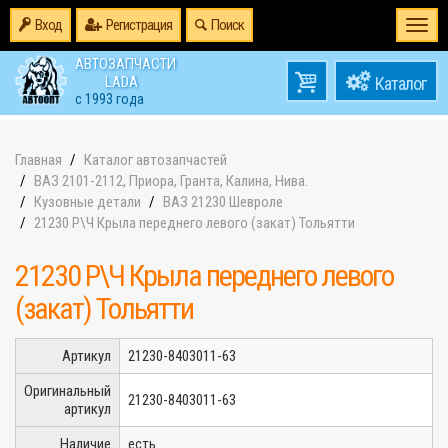
Вход
Регистрация
Поиск
Togg
navi
АВТОЗАПЧАСТИ
0
LADA
товаров
0
с 1993 года
на
Главная
Каталог автозапчастей
ВАЗ 2101-2112, Приора, Гранта, Калина, Нива.
Кузовные детали
ВАЗ 21230 Шевроле
21230 Р\Ч Крыла переднего левого (закат) Тольятти
21230 Р\Ч Крыла переднего левого
(закат) Тольятти
Артикул
21230-8403011-63
Оригинальный
21230-8403011-63
артикул
Наличие
есть