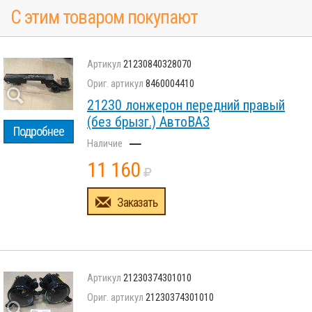
С этим товаром покупают
21230840328070
8460004410
21230 лонжерон передний правый
(без брызг.) АвтоВАЗ
Подробнее
–
11 160
Заказать
21230374301010
21230374301010