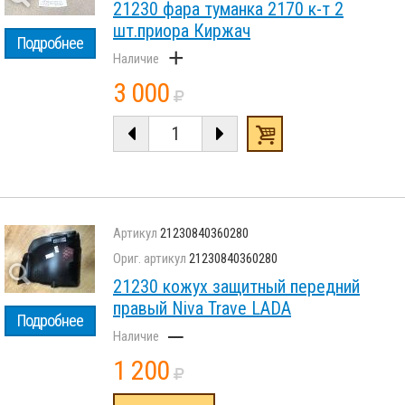
21230 фара туманка 2170 к-т 2
шт.приора Киржач
Подробнее
+
3 000
21230840360280
21230840360280
21230 кожух защитный передний
правый Niva Trave LADA
Подробнее
–
1 200