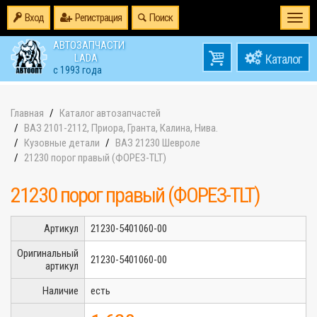
Вход
Регистрация
Поиск
Togg
navi
АВТОЗАПЧАСТИ
0
LADA
товаров
0
с 1993 года
на
Главная
Каталог автозапчастей
ВАЗ 2101-2112, Приора, Гранта, Калина, Нива.
Кузовные детали
ВАЗ 21230 Шевроле
21230 порог правый (ФОРЕЗ-TLT)
21230 порог правый (ФОРЕЗ-TLT)
Артикул
21230-5401060-00
Оригинальный
21230-5401060-00
артикул
Наличие
есть