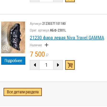
21230371101180
АБФ-2301L
21230 фара левая Niva Travel GAMMA
+
7 500
Подробнее
Все детали раздела