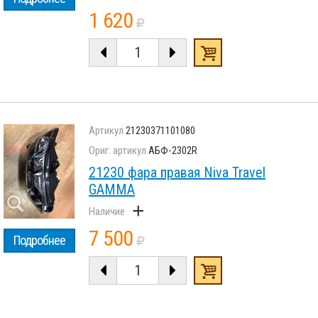
1 620
21230371101080
АБФ-2302R
21230 фара правая Niva Travel
GAMMA
+
7 500
Подробнее