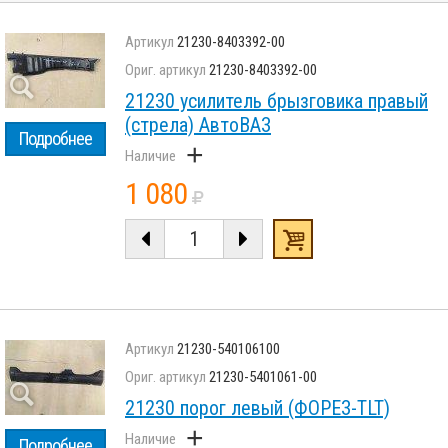
21230-8403392-00
21230-8403392-00
21230 усилитель брызговика правый
(стрела) АвтоВАЗ
Подробнее
+
1 080
21230-540106100
21230-5401061-00
21230 порог левый (ФОРЕЗ-TLT)
+
Подробнее