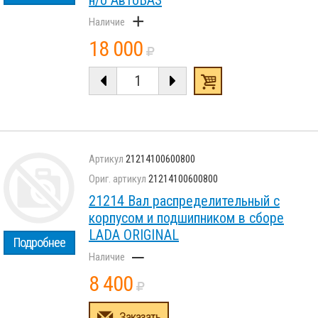
н/о АвтоВАЗ
+
18 000
21214100600800
21214100600800
21214 Вал распределительный с
корпусом и подшипником в сборе
LADA ORIGINAL
Подробнее
–
8 400
Заказать