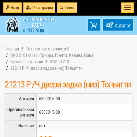
Вход
Регистрация
Поиск
Togg
navi
АВТОЗАПЧАСТИ
0
LADA
товаров
0
с 1993 года
на
Главная
Каталог автозапчастей
ВАЗ 2101-2112, Приора, Гранта, Калина, Нива.
Кузовные детали
ВАЗ 21213
21213 Р /Ч двери задка (низ) Тольятти
21213 Р /Ч двери задка (низ) Тольятти
Артикул
6300015-00
Оригинальный
6300015-00
артикул
Наличие
нет