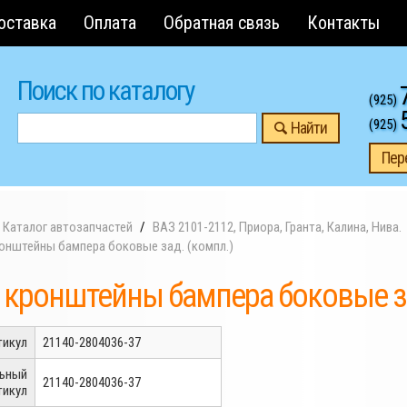
оставка
Оплата
Обратная связь
Контакты
Поиск по каталогу
(925)
(925)
Найти
Пер
Каталог автозапчастей
ВАЗ 2101-2112, Приора, Гранта, Калина, Нива.
ронштейны бампера боковые зад. (компл.)
 кронштейны бампера боковые за
тикул
21140-2804036-37
льный
21140-2804036-37
тикул