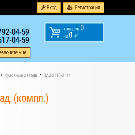
Вход
Регистрация
0
товаров
792-04-59
0
на
517-04-59
езвоните мне
Кузовные детали
ВАЗ 2113-2114
д. (компл.)