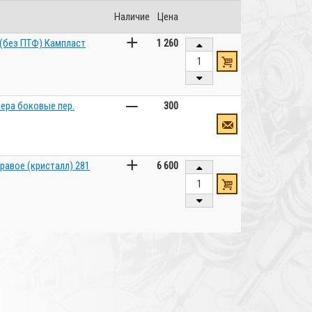
Наличие
Цена
+
 (без ПТФ) Кампласт
1 260
–
ера боковые пер.
300
+
равое (кристалл) 281
6 600