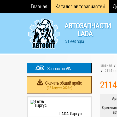
Главная
Каталог автозапчастей
Д
АВТОЗАПЧАСТИ
LADA
с 1993 года
Главная
Запрос по VIN
2114 к
2114
Скачать общий прайс
(05 Августа 2026 г.)
Ар
Оригина
ар
LADA Ларгус