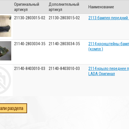
Оригинальный
Дополнительный
Наименование
артикул
артикул
21130-2803015-02
21130-2803015-02
2113 бампер передний
21140-2803034-35
21140-2803034-35
2114 кронштейны бамп
(компл.)
21140-8403010-03
21140-8403010-03
2114 крыло переднее п
LADA Оригинал
али раздела