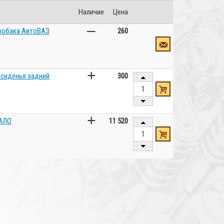
Наличие
Цена
–
зобака АвтоВАЗ
260
+
 сиденья задний
300
+
ЧАЛО
11 520