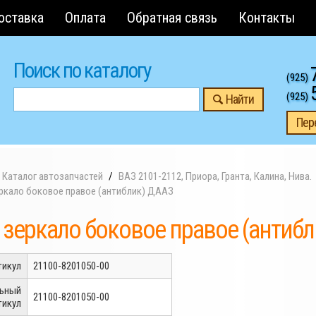
оставка
Оплата
Обратная связь
Контакты
Поиск по каталогу
(925)
(925)
Найти
Пер
Каталог автозапчастей
ВАЗ 2101-2112, Приора, Гранта, Калина, Нива.
еркало боковое правое (антиблик) ДААЗ
 зеркало боковое правое (антиб
тикул
21100-8201050-00
льный
21100-8201050-00
тикул