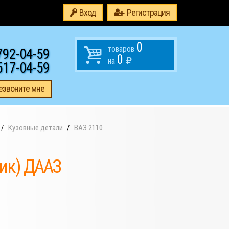
Вход
Регистрация
0
товаров
792-04-59
0
на
517-04-59
езвоните мне
Кузовные детали
ВАЗ 2110
лик) ДААЗ