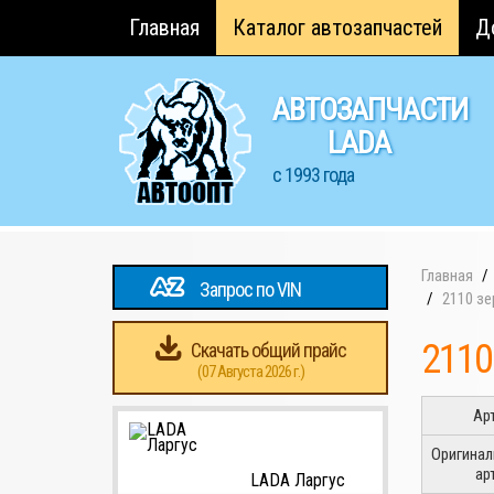
Главная
Каталог автозапчастей
Д
АВТОЗАПЧАСТИ
LADA
с 1993 года
Главная
Запрос по VIN
2110 з
2110
Скачать общий прайс
(07 Августа 2026 г.)
Ар
Оригина
ар
LADA Ларгус