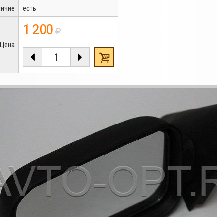
личие
есть
1 200
Цена