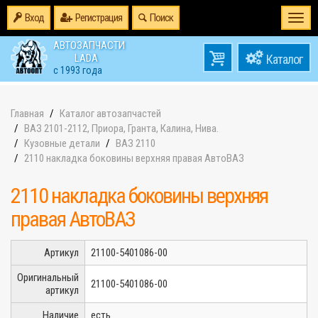
Вход
Регистрация
Поиск
Togg
navi
АВТОЗАПЧАСТИ
0
LADA
товаров
0
с 1993 года
на
Главная
Каталог автозапчастей
ВАЗ 2101-2112, Приора, Гранта, Калина, Нива.
Кузовные детали
ВАЗ 2110
2110 накладка боковины верхняя правая АвтоВАЗ
2110 накладка боковины верхняя
правая АвтоВАЗ
Артикул
21100-5401086-00
Оригинальный
21100-5401086-00
артикул
Наличие
есть