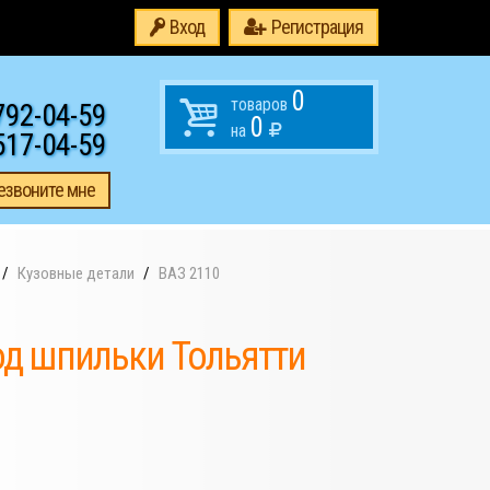
Вход
Регистрация
0
товаров
792-04-59
0
на
517-04-59
езвоните мне
Кузовные детали
ВАЗ 2110
од шпильки Тольятти