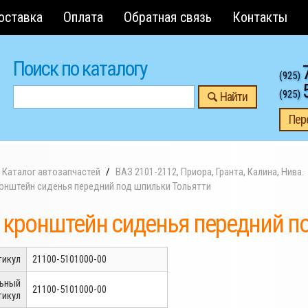
оставка
Оплата
Обратная связь
Контакты
Поиск по каталогу
(925)
(925)
Найти
Пер
Каталог автозапчастей
ВАЗ 2101-2112, Приора, Гранта, Калина, Нива.
ронштейн сиденья передний под шпильки Тольятти
 кронштейн сиденья передний п
тикул
21100-5101000-00
льный
21100-5101000-00
тикул