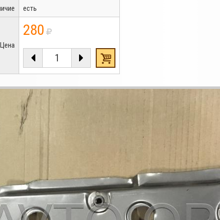
личие
есть
280
Цена