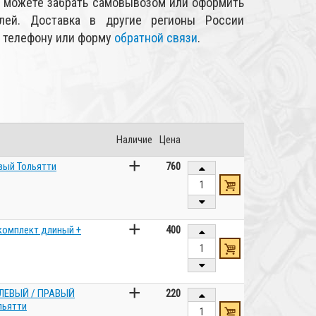
 можете забрать самовывозом или оформить
лей. Доставка в другие регионы России
о телефону или форму
обратной связи
.
Наличие
Цена
+
вый Тольятти
760
+
 комплект длиный +
400
+
 ЛЕВЫЙ / ПРАВЫЙ
220
льятти