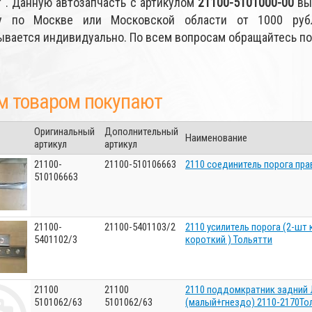
т". Данную автозапчасть с артикулом
21100-5101000-00
вы
ку по Москве или Московской области от 1000 руб
ывается индивидуально. По всем вопросам обращайтесь п
м товаром покупают
Оригинальный
Дополнительный
Наименование
артикул
артикул
21100-
21100-510106663
2110 соединитель порога пра
510106663
21100-
21100-5401103/2
2110 усилитель порога (2-шт
5401102/3
короткий ) Тольятти
21100
21100
2110 поддомкратник задний
5101062/63
5101062/63
(малый+гнездо) 2110-2170То