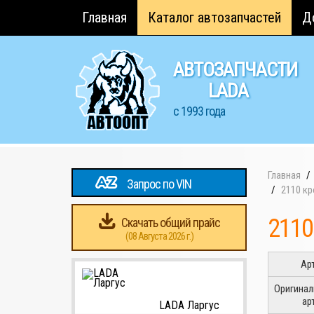
Главная
Каталог автозапчастей
Д
АВТОЗАПЧАСТИ
LADA
с 1993 года
Главная
Запрос по VIN
2110 к
2110
Скачать общий прайс
(08 Августа 2026 г.)
Ар
Оригина
ар
LADA Ларгус