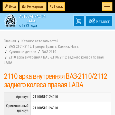
Вход
Регистрация
Поиск
Togg
navi
АВТОЗАПЧАСТИ
0
LADA
товаров
0
с 1993 года
на
Главная
Каталог автозапчастей
ВАЗ 2101-2112, Приора, Гранта, Калина, Нива.
Кузовные детали
ВАЗ 2110
2110 арка внутренняя ВАЗ-2110/2112 заднего колеса правая
LADA
2110 арка внутренняя ВАЗ-2110/2112
заднего колеса правая LADA
Артикул
21100510124010
Оригинальный
21100510124010
артикул