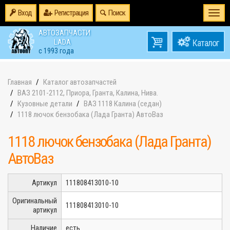
Вход
Регистрация
Поиск
Togg
navi
АВТОЗАПЧАСТИ
0
LADA
товаров
0
с 1993 года
на
Главная
Каталог автозапчастей
ВАЗ 2101-2112, Приора, Гранта, Калина, Нива.
Кузовные детали
ВАЗ 1118 Калина (седан)
1118 лючок бензобака (Лада Гранта) АвтоВаз
1118 лючок бензобака (Лада Гранта)
АвтоВаз
Артикул
111808413010-10
Оригинальный
111808413010-10
артикул
Наличие
есть