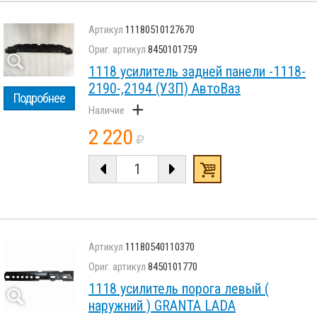
11180510127670
8450101759
1118 усилитель задней панели -1118-
2190-,2194 (УЗП) АвтоВаз
Подробнее
+
2 220
11180540110370
8450101770
1118 усилитель порога левый (
наружний ) GRANTA LADA