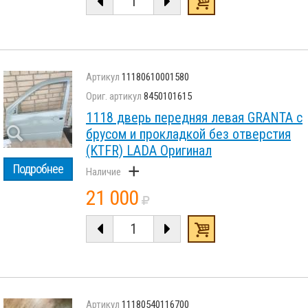
11180610001580
8450101615
1118 дверь передняя левая GRANTA с
брусом и прокладкой без отверстия
(KTFR) LADA Оригинал
+
Подробнее
21 000
11180540116700