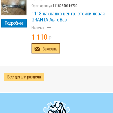
11180540116700
1118 накладка центр. стойки левая
GRANTA АвтоВаз
Подробнее
–
1 110
Заказать
Все детали раздела