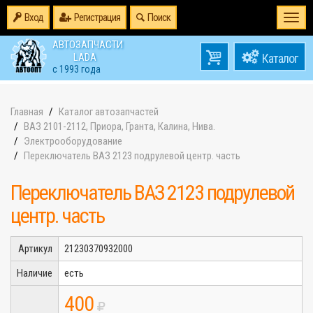
Вход
Регистрация
Поиск
Togg
navi
АВТОЗАПЧАСТИ
0
LADA
товаров
0
с 1993 года
на
Главная
Каталог автозапчастей
ВАЗ 2101-2112, Приора, Гранта, Калина, Нива.
Электрооборудование
Переключатель ВАЗ 2123 подрулевой центр. часть
Переключатель ВАЗ 2123 подрулевой
центр. часть
Артикул
21230370932000
Наличие
есть
400