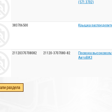
(571.3702)
383706500
Крышка распределите
21120370708082
21120-3707080-82
Провода высоковольтн
АвтоВАЗ
али раздела