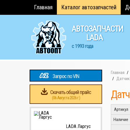
Главная
Каталог автозапчастей
Д
АВТОЗАПЧАСТИ
LADA
с 1993 года
Главная
Запрос по VIN
Датчик 
Датч
Скачать общий прайс
(06 Августа 2026 г.)
Артикул
Наличие
LADA Ларгус