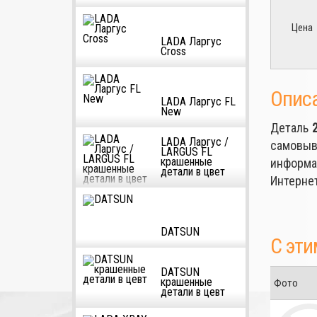
Цена
LADA Ларгус
Cross
Опис
LADA Ларгус FL
New
Деталь
LADA Ларгус /
самовыв
LARGUS FL
крашенные
информа
детали в цвет
Интернет
DATSUN
С эти
DATSUN
крашенные
Фото
детали в цевт