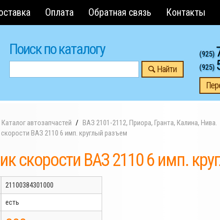
оставка
Оплата
Обратная связь
Контакты
Поиск по каталогу
(925)
(925)
Найти
Пер
Каталог автозапчастей
ВАЗ 2101-2112, Приора, Гранта, Калина, Нива.
скорости ВАЗ 2110 6 имп. круглый разъем
ик скорости ВАЗ 2110 6 имп. кру
21100384301000
есть