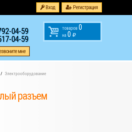
Вход
Регистрация
0
товаров
792-04-59
0
на
517-04-59
езвоните мне
Электрооборудование
глый разъем