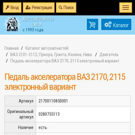
Вход
Регистрация
Поиск
Togg
navi
АВТОЗАПЧАСТИ
0
LADA
товаров
0
с 1993 года
на
Главная
Каталог автозапчастей
ВАЗ 2101-2112, Приора, Гранта, Калина, Нива.
Двигатель
Педаль акселератора ВАЗ 2170, 2115 электронный вариант
Педаль акселератора ВАЗ 2170, 2115
электронный вариант
Артикул
21700110850001
Оригинальный
0280755113
артикул
Наличие
есть