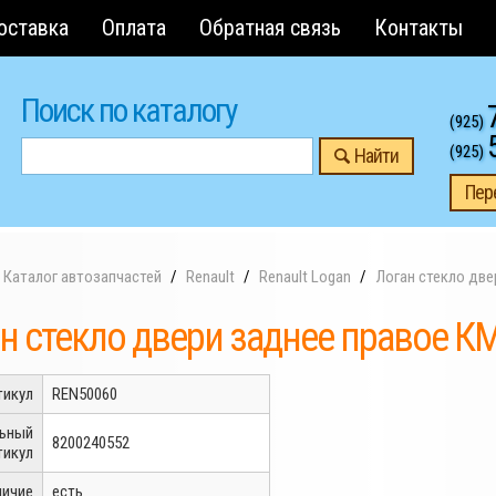
оставка
Оплата
Обратная связь
Контакты
Поиск по каталогу
(925)
(925)
Найти
Пер
Каталог автозапчастей
Renault
Renault Logan
Логан стекло две
н стекло двери заднее правое К
тикул
REN50060
льный
8200240552
тикул
личие
есть