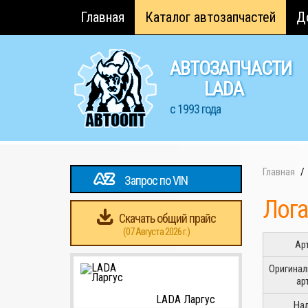
Главная
Каталог автозапчастей
Д
АВТОЗАПЧАСТИ
LADA
с 1993 года
Главная
Запрос по VIN
Лога
Скачать общий прайс
(07 Августа 2026 г.)
Ар
Оригина
ар
LADA Ларгус
На