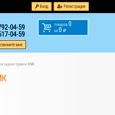
Вход
Регистрация
0
товаров
792-04-59
0
на
517-04-59
езвоните мне
ри заднее правое КМК
МК