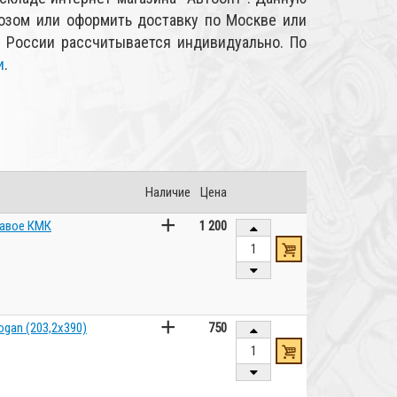
зом или оформить доставку по Москве или
ы России рассчитывается индивидуально. По
и
.
Наличие
Цена
+
равое КМК
1 200
+
gan (203,2x390)
750