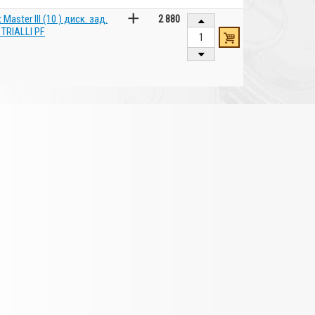
+
aster III (10 ) диск. зад.
2 880
 TRIALLI PF