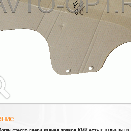
ание
Логан стекло двери заднее правое КМК
есть
в наличии на 