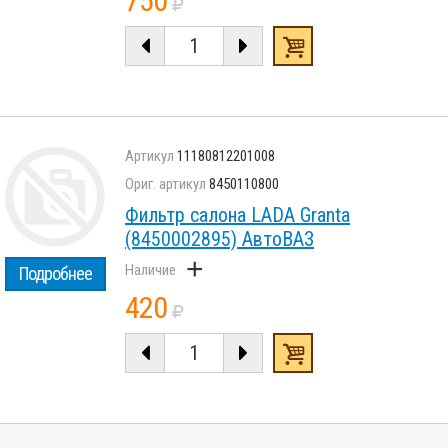
750
11180812201008
8450110800
Фильтр салона LADA Granta
(8450002895) АвтоВАЗ
+
Подробнее
420