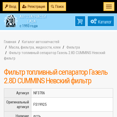
Вход
Регистрация
Поиск
Togg
navi
АВТОЗАПЧАСТИ
0
LADA
товаров
0
с 1993 года
на
Главная
Каталог автозапчастей
Масла, фильтра, жидкости, клеи
Фильтра
Фильтр топливный сепаратор Газель 2.8D CUMMINS Невский
фильтр
Фильтр топливный сепаратор Газель
2.8D CUMMINS Невский фильтр
Артикул
NF3706
Оригинальный
FS19925
артикул
Наличие
есть