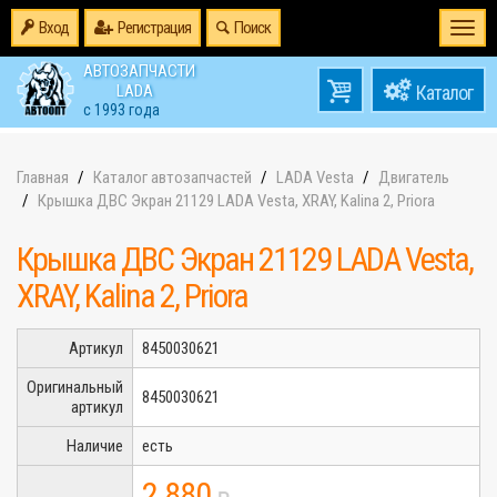
Вход
Регистрация
Поиск
Togg
navi
АВТОЗАПЧАСТИ
0
LADA
товаров
0
с 1993 года
на
Главная
Каталог автозапчастей
LADA Vesta
Двигатель
Крышка ДВС Экран 21129 LADA Vesta, XRAY, Kalina 2, Priora
Крышка ДВС Экран 21129 LADA Vesta,
XRAY, Kalina 2, Priora
Артикул
8450030621
Оригинальный
8450030621
артикул
Наличие
есть
2 880