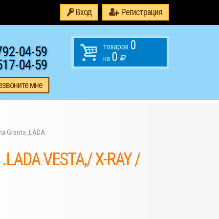
Вход
Регистрация
0
товаров
792-04-59
0
на
517-04-59
езвоните мне
na Granta ,LADA
.LADA VESTA,/ X-RAY /