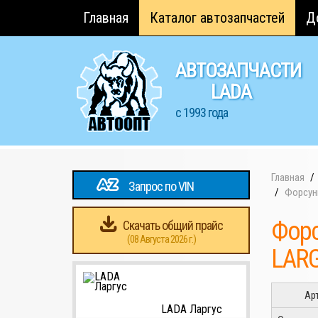
Главная
Каталог автозапчастей
Д
АВТОЗАПЧАСТИ
LADA
с 1993 года
Главная
Запрос по VIN
Форсунк
Форс
Скачать общий прайс
(08 Августа 2026 г.)
LARGU
Ар
LADA Ларгус