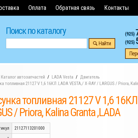
оставка
Оплата
Обратная связь
Контакты
Поиск по каталогу
(925)
(925)
Найти
Пер
Каталог автозапчастей
LADA Vesta
Двигатель
а топливная 21127 V 1,6 16КЛ .LADA VESTA,/ X-RAY / LARGUS / Priora, Kali
унка топливная 21127 V 1,6 16КЛ 
S / Priora, Kalina Granta ,LADA
тикул
21127113201000