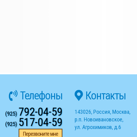
Телефоны
Контакты
792-04-59
143026
,
Россия
,
Москва
,
(925)
517-04-59
р.п. Новоивановское
,
(925)
ул. Агрохимиков, д.6
Перезвоните мне