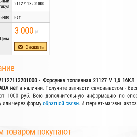
льный
21127113201000
тикул
личие
нет
3 000
Цена
Заказать
ание
21127113201000
-
Форсунка топливная 21127 V 1,6 16КЛ .L
LADA
нет
в наличии. Получите запчасти самовывозом - бес
от 1000 руб. Всю дополнительную информацию по спо
у или через форму
обратной связи
. Интернет-магазин автоз
м товаром покупают