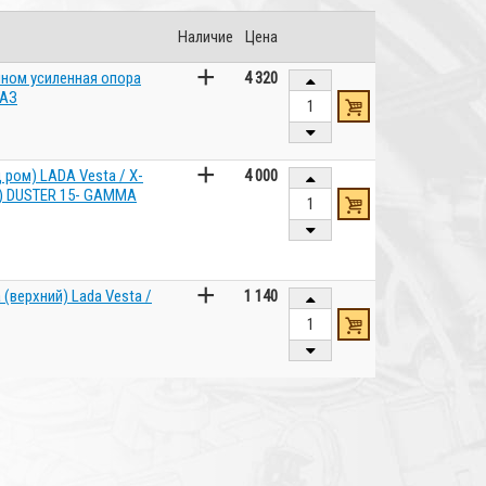
Наличие
Цена
+
ном усиленная опора
4 320
ВАЗ
+
ром) LADA Vesta / X-
4 000
R) DUSTER 15- GAMMA
+
(верхний) Lada Vesta /
1 140