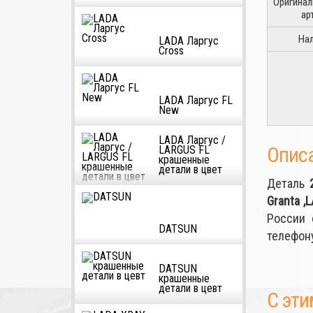
Оригина
ар
На
LADA Ларгус
Cross
LADA Ларгус FL
New
LADA Ларгус /
Опис
LARGUS FL
крашенные
детали в цвет
Деталь
Granta ,
России 
DATSUN
телефон
DATSUN
крашенные
детали в цевт
С эти