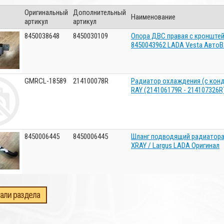
Оригинальный
Дополнительный
Наименование
артикул
артикул
8450038648
8450030109
Опора ДВС правая с кронштей
8450043962 LADA Vesta Авто
GMRCL-18589
214100078R
Радиатор охлаждения (с конд 
RAY (214106179R - 214107326
8450006445
8450006445
Шланг подводящий радиатора 
XRAY / Largus LADA Оригинал
али раздела