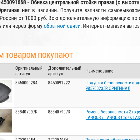
8450091668
-
Обивка центральной стойки правая (с высотн
Оригинал
нет
в наличии. Получите запчасти самовывозом
 России от 1000 руб. Всю дополнительную информацию по 
у или через форму
обратной связи
. Интернет-магазин автоз
м товаром покупают
Оригинальный
Дополнительный
Наименование
артикул
артикул
8450000284
8450091222
Подушка безопасности вод
985700235R ОРИГИНАЛ
888407997R
888407997R
Ремень безопасности 2 го 
LARGUS / LARGUS Cross LA