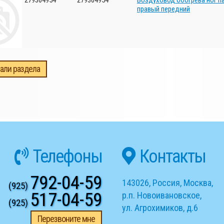
279304954
279304954
Воздуховод обогрева ног п
правый передний
али раздела
Телефоны
Контакты
792-04-59
143026
,
Россия
,
Москва
,
(925)
517-04-59
р.п. Новоивановское
,
(925)
ул. Агрохимиков, д.6
Перезвоните мне