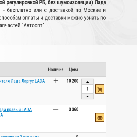
ой регулировкой РБ, без шумоизоляции) Лада
 - бесплатно или с доставкой по Москве и
способам оплаты и доставки можно узнать по
апчастей "Автоопт".
Наличие
Цена
+
ителя Лада Ларгус LADA
10 200
–
ряда правый LADA
3 360
DA
–