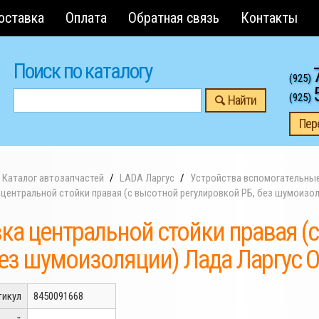
оставка
Оплата
Обратная связь
Контакты
Поиск по каталогу
(925)
(925)
Найти
Пер
Каталог автозапчастей
LADA Ларгус
Устройства вспомогательны
центральной стойки правая (с высотной регулировкой РБ, без шумоизол
ка центральной стойки правая (
без шумоизоляции) Лада Ларгус 
тикул
8450091668