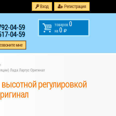
Вход
Регистрация
0
товаров
792-04-59
0
на
517-04-59
езвоните мне
е
яции) Лада Ларгус Оригинал
с высотной регулировкой
Оригинал