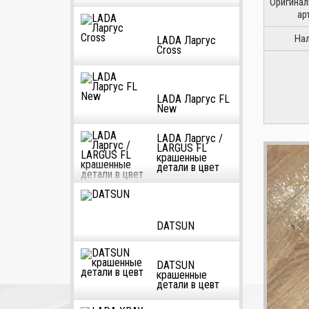
Оригина
ар
На
LADA Ларгус
Cross
LADA Ларгус FL
New
LADA Ларгус /
LARGUS FL
крашенные
детали в цвет
DATSUN
DATSUN
крашенные
детали в цевт