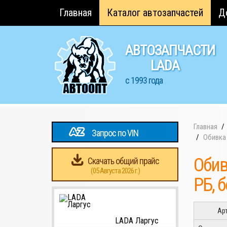
Главная
Каталог автозапчастей
Д
АВТОЗАПЧАСТИ
LADA
с 1993 года
Главная
Запрос по VIN
Обивка 
Обив
Скачать общий прайс
(05 Августа 2026 г.)
РБ, 
Ар
LADA Ларгус