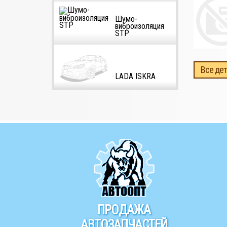
Шумо-
виброизоляция
STP
Все дет
LADA ISKRA
ПРОДАЖА
АВТОЗАПЧАСТЕЙ