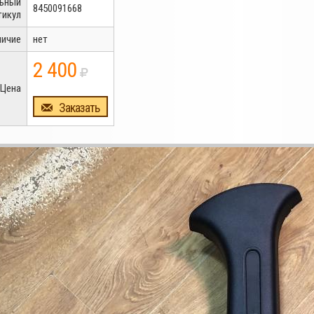
льный
8450091668
тикул
личие
нет
2 400
Цена
Заказать