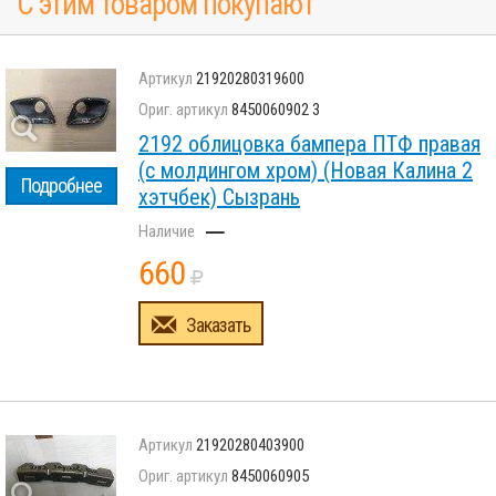
С этим товаром покупают
21920280319600
8450060902 3
2192 облицовка бампера ПТФ правая
(с молдингом хром) (Новая Калина 2
Подробнее
хэтчбек) Сызрань
–
660
Заказать
21920280403900
8450060905