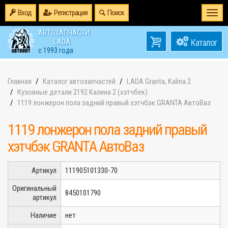
Вход
Регистрация
Поиск
Togg
navi
АВТОЗАПЧАСТИ
0
LADA
товаров
0
с 1993 года
на
Главная
Каталог автозапчастей
LADA Granta, Kalina 2
Кузовные детали 2192 Калина 2 (хэтчбек)
1119 лонжерон пола задний правый хэтчбэк GRANTA АвтоВаз
1119 лонжерон пола задний правый
хэтчбэк GRANTA АвтоВаз
Артикул
111905101330-70
Оригинальный
8450101790
артикул
Наличие
нет