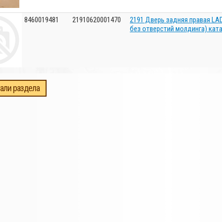
8460019481
21910620001470
2191 Дверь задняя правая LAD
без отверстий молдинга) ка
али раздела