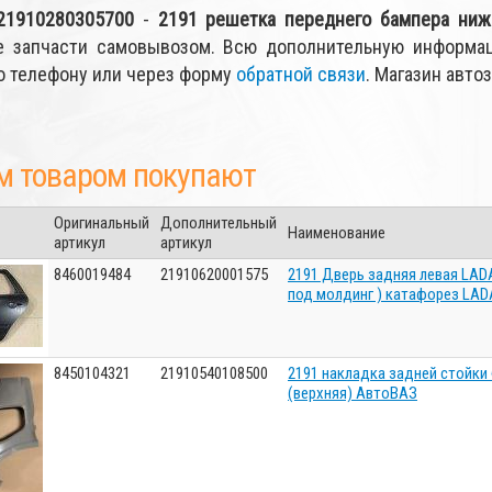
21910280305700
-
2191 решетка переднего бампера ниж
е запчасти самовывозом. Всю дополнительную информа
по телефону или через форму
обратной связи
. Магазин авто
м товаром покупают
Оригинальный
Дополнительный
Наименование
артикул
артикул
8460019484
21910620001575
2191 Дверь задняя левая LADA
под молдинг ) катафорез LAD
8450104321
21910540108500
2191 накладка задней стойки
(верхняя) АвтоВАЗ