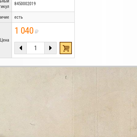
льный
8450002019
тикул
личие
есть
1 040
Цена