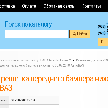
оставка
Оплата
Обратная связь
Контакты
Поиск по каталогу
(925)
(925)
Найти
Пер
Каталог автозапчастей
LADA Granta, Kalina 2
Кузовные детали 219
шетка переднего бампера нижняя по 30.07.2018 АвтоВАЗ
 решетка переднего бампера ниж
оВАЗ
тикул
21910280305700