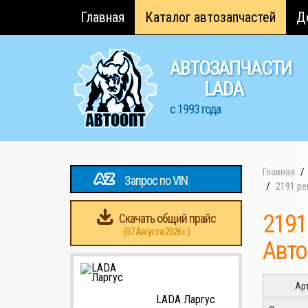
Главная
Каталог автозапчастей
Д
АВТОЗАПЧАСТИ
LADA
с 1993 года
Главная
Запрос по VIN
2191 ре
2191
Скачать общий прайс
(07 Августа 2026 г.)
Авт
Ар
LADA Ларгус