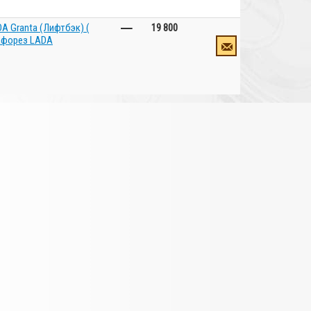
–
A Granta (Лифтбэк) (
19 800
тафорез LADA