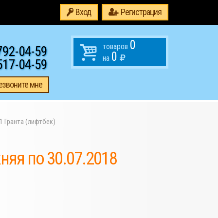
Вход
Регистрация
0
товаров
792-04-59
0
на
517-04-59
езвоните мне
1 Гранта (лифтбек)
няя по 30.07.2018