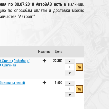
няя по 30.07.2018 АвтоВАЗ
есть
в наличии.
цию по способам оплаты и доставки можно
запчастей "Автоопт".
Наличие
Цена
+
 Granta (Лифтбэк) (
22 350
A Оригинал
+
 боковины левый
1 500