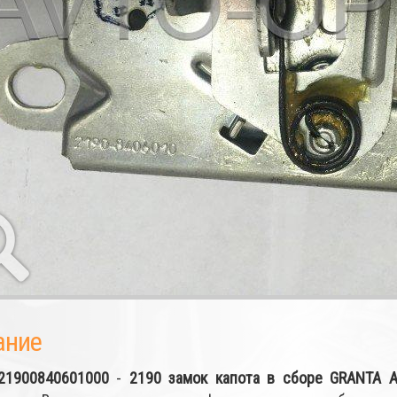
ание
21900840601000
-
2190 замок капота в сборе GRANTA 