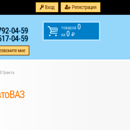
Вход
Регистрация
0
товаров
792-04-59
0
на
517-04-59
езвоните мне
0 Гранта
втоВАЗ