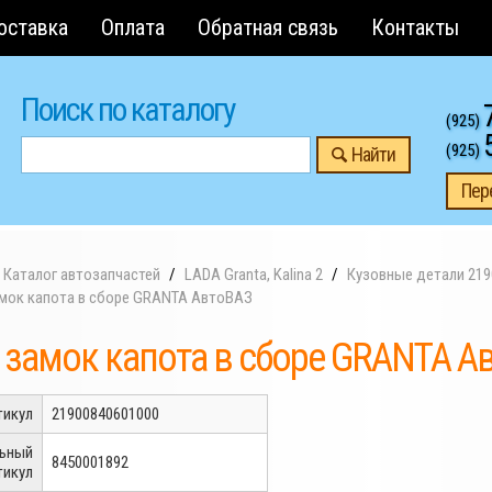
оставка
Оплата
Обратная связь
Контакты
Поиск по каталогу
(925)
(925)
Найти
Пер
Каталог автозапчастей
LADA Granta, Kalina 2
Кузовные детали 219
амок капота в сборе GRANTA АвтоВАЗ
 замок капота в сборе GRANTA А
тикул
21900840601000
льный
8450001892
тикул