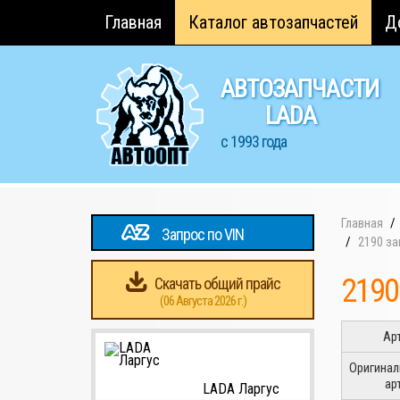
Главная
Каталог автозапчастей
Д
АВТОЗАПЧАСТИ
LADA
с 1993 года
Главная
Запрос по VIN
2190 з
2190
Скачать общий прайс
(06 Августа 2026 г.)
Ар
Оригина
ар
LADA Ларгус