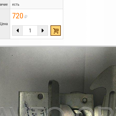
личие
есть
720
Цена