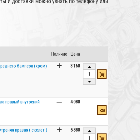
ы и доставки можно узнать по телефону или
Наличие
Цена
+
ереднего бампера (хром)
3 160
–
ола правый внутрений
4 080
+
треняя правая ( скелет )
5 880