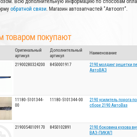
озом. Всю дополнительную информацию по способам оплат
орму
обратной связи
. Магазин автозапчастей "Автоопт".
м товаром покупают
Оригинальный
Дополнительный
Наименование
артикул
артикул
21900280324200
8450001917
2190 молдинг решетки п
АвтоВАЗ
11180-5101344-
11180-5101344-00
2190 усилитель порога п
00
сборе 2190 АвтоВаз
21900540109170
8450102891
2190 боковина кузова вну
ВАЗ-ПИКАП